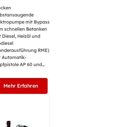
ocken
lbstansaugende
ektropumpe mit Bypass
m schnellen Betanken
t Diesel, Heizöl und
odiesel
onderausführung RME)
t Automatik-
pfpistole AP 60 und…
Mehr Erfahren