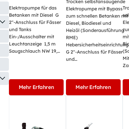
Trocken selbstansaugende
Elektropumpe für das
Tr
Elektropumpe mit Bypass
Betanken mit Diesel G
se
zum schnellen Betanken mit
2"-Anschluss für Fässer
El
Diesel, Biodiesel und
und Tanks
zu
Heizöl (Sonderausführung
Ein-/Ausschalter mit
mi
RME)
Leuchtanzeige 1,5 m
Bi
Hebersicherheitseinrichtung
Saugschlauch NW 19,…
(S
G 2"-Anschluss für Fässer
Mi
und…
Za
Mehr Erfahren
Mehr Erfahren