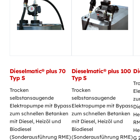
Dieselmatic® plus 70
Dieselmatic® plus 100
Di
Typ S
Typ S
Tr
Trocken
Trocken
El
selbstansaugende
selbstansaugende
zu
Elektropumpe mit Bypass
Elektropumpe mit Bypass
Di
zum schnellen Betanken
zum schnellen Betanken
He
mit Diesel, Heizöl und
mit Diesel, Heizöl und
RM
Biodiesel
Biodiesel
He
(Sonderausführung RME)
(Sonderausführung RME)
G 