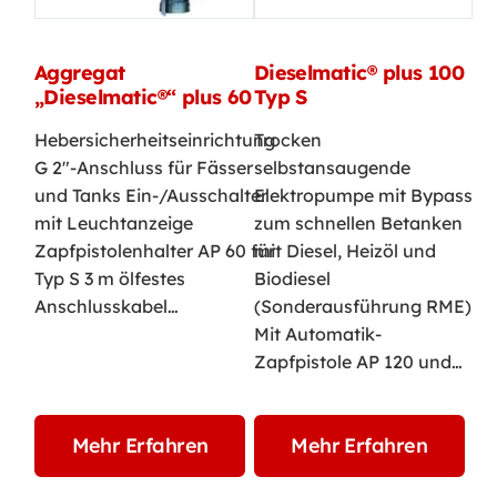
Aggregat
Dieselmatic® plus 100
„Dieselmatic®“ plus 60
Typ S
Hebersicherheitseinrichtung
Trocken
G 2"-Anschluss für Fässer
selbstansaugende
und Tanks Ein-/Ausschalter
Elektropumpe mit Bypass
mit Leuchtanzeige
zum schnellen Betanken
Zapfpistolenhalter AP 60 für
mit Diesel, Heizöl und
Typ S 3 m ölfestes
Biodiesel
Anschlusskabel…
(Sonderausführung RME)
Mit Automatik-
Zapfpistole AP 120 und…
Mehr Erfahren
Mehr Erfahren