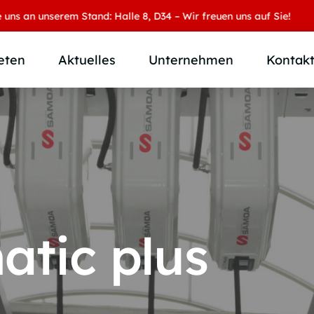
 unserem Stand: Halle 8, D34 – Wir freuen uns auf Sie!
eten
Aktuelles
Unternehmen
Kontak
Produktübersicht
Wer wir sind
Produktkategorie
SAMOA Gruppe
Anwendungen
Karriere
Branchen und Märkte
Downloads
Individuallösungen
atic plus