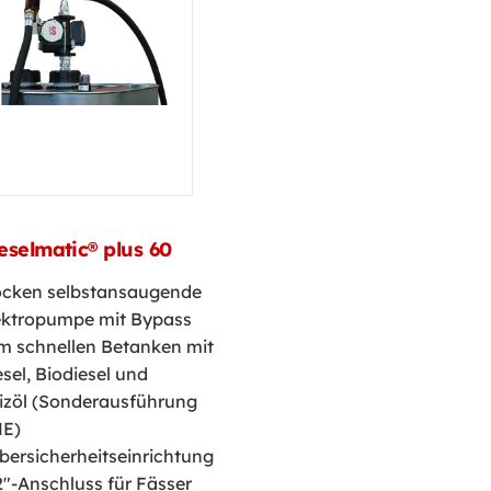
eselmatic® plus 60
ocken selbstansaugende
ektropumpe mit Bypass
m schnellen Betanken mit
esel, Biodiesel und
izöl (Sonderausführung
E)
bersicherheitseinrichtung
2"-Anschluss für Fässer