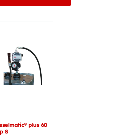
eselmatic® plus 60
p S