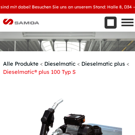
Was wir bieten
 mit dabei! Besuchen Sie uns an unserem Stand: Halle 8, D34 – Wi
Aktuelles
Unternehmen
Kontakt
Handelspartner werden
Alle Produkte
<
Dieselmatic
<
Dieselmatic plus
<
Dieselmatic® plus 100 Typ S