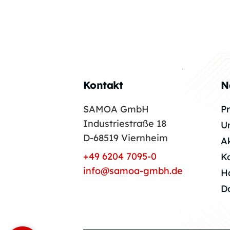
Kontakt
N
SAMOA GmbH
P
Industriestraße 18
U
D-68519 Viernheim
A
+49 6204 7095-0
K
info@samoa-gmbh.de
H
D