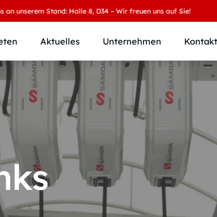
unserem Stand: Halle 8, D34 – Wir freuen uns auf Sie!
eten
Aktuelles
Unternehmen
Kontak
Produktübersicht
Wer wir sind
Produktkategorie
SAMOA Gruppe
Anwendungen
Karriere
Branchen und Märkte
Downloads
Individuallösungen
nks