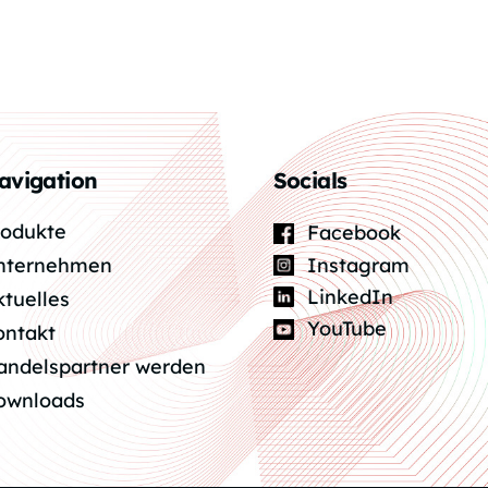
avigation
Socials
rodukte
Facebook
Instagram
nternehmen
LinkedIn
ktuelles
YouTube
ontakt
andelspartner werden
ownloads