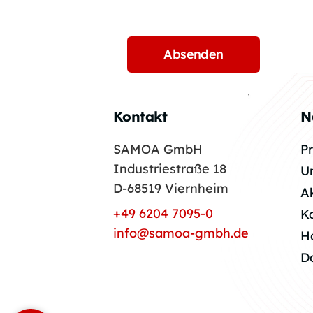
Kontakt
N
SAMOA GmbH
P
Industriestraße 18
U
D-68519 Viernheim
A
+49 6204 7095-0
K
info@samoa-gmbh.de
H
D