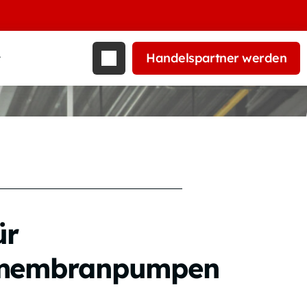
Handelspartner werden
t
ür
tmembranpumpen