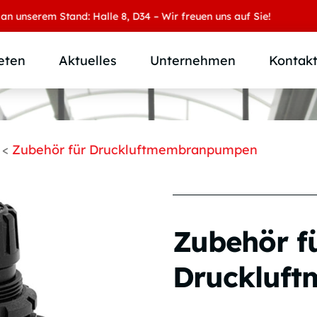
nserem Stand: Halle 8, D34 – Wir freuen uns auf Sie!
eten
Aktuelles
Unternehmen
Kontak
Produktübersicht
Wer wir sind
Produktkategorie
SAMOA Gruppe
<
Zubehör für Druckluftmembranpumpen
Anwendungen
Karriere
Branchen und Märkte
Downloads
Individuallösungen
Zubehör f
Druckluf