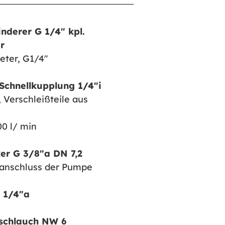
derer G 1/4″ kpl.
r
eter, G1/4″
Schnellkupplung 1/4″i
 Verschleißteile aus
00 l/ min
er G 3/8″a DN 7,2
tanschluss der Pumpe
 1/4″a
tschlauch NW 6