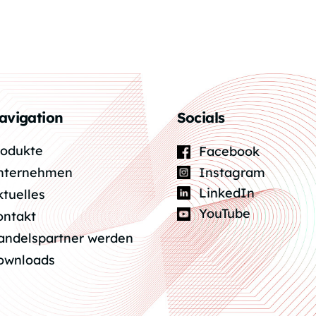
avigation
Socials
rodukte
Facebook
Instagram
nternehmen
LinkedIn
ktuelles
YouTube
ontakt
andelspartner werden
ownloads