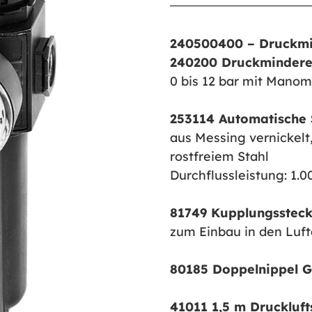
240500400 – Druckmin
240200 Druckmindere
0 bis 12 bar mit Manom
253114 Automatische 
aus Messing vernickelt,
rostfreiem Stahl
Durchflussleistung: 1.0
81749 Kupplungssteck
zum Einbau in den Luf
80185 Doppelnippel G
41011 1,5 m Druckluf