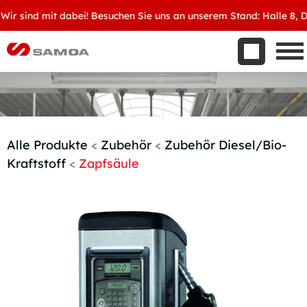
Was wir bieten
r sind mit dabei! Besuchen Sie uns an unserem Stand: Halle 8, D34
Aktuelles
Unternehmen
Kontakt
Handelspartner werden
Alle Produkte
<
Zubehör
<
Zubehör Diesel/Bio-
Kraftstoff
<
Zapfsäule