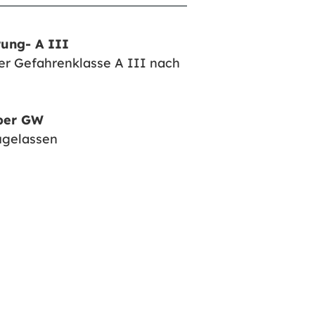
rung- A III
der Gefahrenklasse A III nach
ber GW
zugelassen