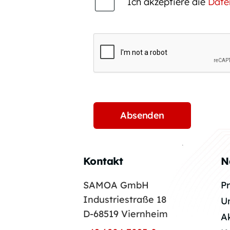
Ich akzeptiere die
Date
Kontakt
N
SAMOA GmbH
P
Industriestraße 18
U
D-68519 Viernheim
A