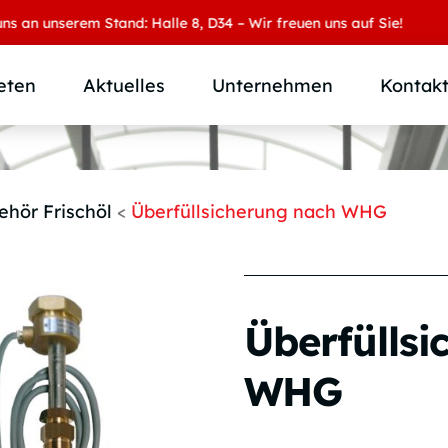
unserem Stand: Halle 8, D34 – Wir freuen uns auf Sie!
eten
Aktuelles
Unternehmen
Kontak
Produktübersicht
Wer wir sind
Produktkategorie
SAMOA Gruppe
ehör Frischöl
<
Überfüllsicherung nach WHG
Anwendungen
Karriere
Branchen und Märkte
Downloads
Individuallösungen
Überfüllsi
WHG