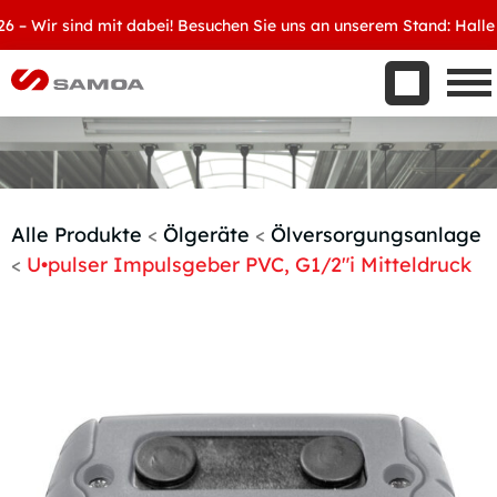
Was wir bieten
Wir sind mit dabei! Besuchen Sie uns an unserem Stand: Halle 8, 
Aktuelles
Unternehmen
Kontakt
Handelspartner werden
Alle Produkte
<
Ölgeräte
<
Ölversorgungsanlage
<
U•pulser Impulsgeber PVC, G1/2″i Mitteldruck