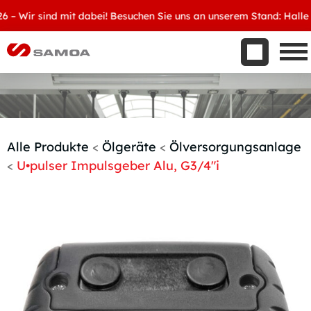
Was wir bieten
Wir sind mit dabei! Besuchen Sie uns an unserem Stand: Halle 8, 
Aktuelles
Unternehmen
Kontakt
Handelspartner werden
Alle Produkte
<
Ölgeräte
<
Ölversorgungsanlage
<
U•pulser Impulsgeber Alu, G3/4″i