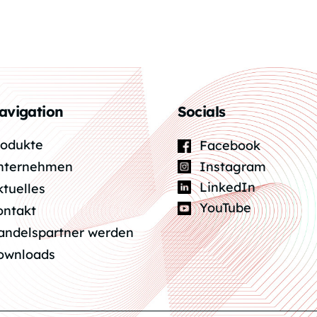
avigation
Socials
rodukte
Facebook
Instagram
nternehmen
LinkedIn
ktuelles
YouTube
ontakt
andelspartner werden
ownloads