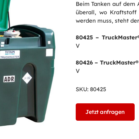
Beim Tanken auf dem A
überall, wo Kraftstoff
werden muss, steht de
80425 – TruckMaste
V
80426 – TruckMaster
V
SKU:
80425
Jetzt anfragen