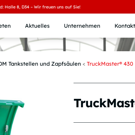
e 8, D34 – Wir freuen uns auf Sie!
eten
Aktuelles
Unternehmen
Kontak
Produktübersicht
Wer wir sind
Produktkategorie
SAMOA Gruppe
DM Tankstellen und Zapfsäulen
<
TruckMaster® 430
Anwendungen
Karriere
Branchen und Märkte
Downloads
Individuallösungen
TruckMast