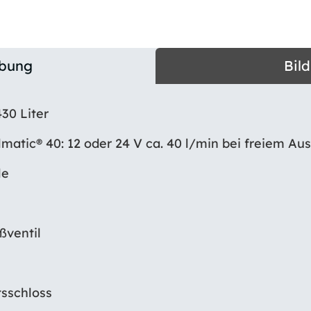
ibung
Bil
30 Liter
matic® 40: 12 oder 24 V ca. 40 l/min bei freiem Aus
le
ßventil
tsschloss