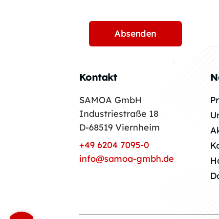
Kontakt
N
SAMOA GmbH
P
Industriestraße 18
U
D-68519 Viernheim
A
+49 6204 7095-0
K
info@samoa-gmbh.de
H
D