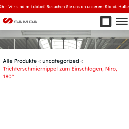
Was wir bieten
Wir sind mit dabei! Besuchen Sie uns an unserem Stand: Halle 8, 
Aktuelles
Unternehmen
Kontakt
Handelspartner werden
Alle Produkte
<
uncategorized
<
Trichterschmiernippel zum Einschlagen, Niro,
180°