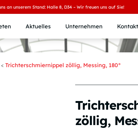
unserem Stand: Halle 8, D34 – Wir freuen uns auf Sie!
eten
Aktuelles
Unternehmen
Kontak
Produktübersicht
Wer wir sind
Produktkategorie
SAMOA Gruppe
<
Trichterschmiernippel zöllig, Messing, 180°
Anwendungen
Karriere
Branchen und Märkte
Downloads
Individuallösungen
Trichtersc
zöllig, Me