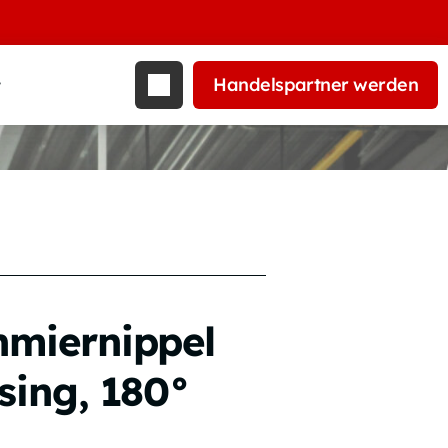
Handelspartner werden
t
hmiernippel
ssing, 180°