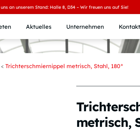
 unserem Stand: Halle 8, D34 – Wir freuen uns auf Sie!
eten
Aktuelles
Unternehmen
Kontak
Produktübersicht
Wer wir sind
Produktkategorie
SAMOA Gruppe
<
Trichterschmiernippel metrisch, Stahl, 180°
Anwendungen
Karriere
Branchen und Märkte
Downloads
Individuallösungen
Trichtersc
metrisch, 