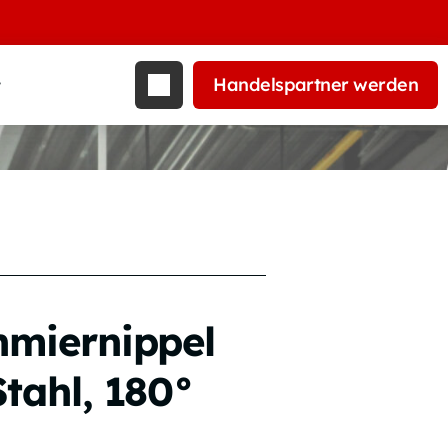
Handelspartner werden
t
hmiernippel
Stahl, 180°