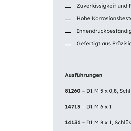
Zuverlässigkeit und P
Hohe Korrosionsbestä
Innendruckbeständig
Gefertigt aus Präzisi
Ausführungen
81260
– D1 M 5 x 0,8, Sch
14713
– D1 M 6 x 1
14131
– D1 M 8 x 1, Schlü