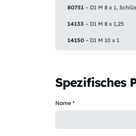
80751
– D1 M 8 x 1, Schlü
14133
– D1 M 8 x 1,25
14150
– D1 M 10 x 1
Spezifisches 
Name
*