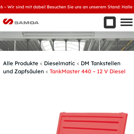
Was wir bieten
Wir sind mit dabei! Besuchen Sie uns an unserem Stand: Halle 8, D
Aktuelles
Unternehmen
Kontakt
Handelspartner werden
Alle Produkte
<
Dieselmatic
<
DM Tankstellen
und Zapfsäulen
<
TankMaster 440 – 12 V Diesel