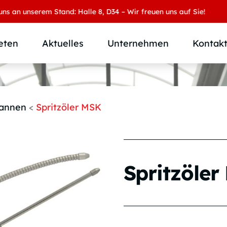
unserem Stand: Halle 8, D34 – Wir freuen uns auf Sie!
eten
Aktuelles
Unternehmen
Kontak
Produktübersicht
Wer wir sind
Produktkategorie
SAMOA Gruppe
annen
<
Spritzöler MSK
Anwendungen
Karriere
Branchen und Märkte
Downloads
Individuallösungen
Spritzöle