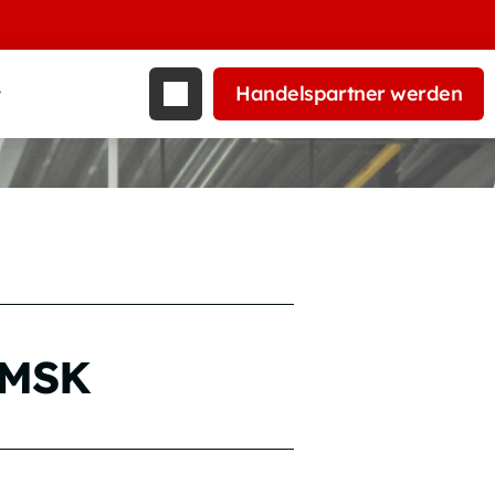
Handelspartner werden
t
r MSK