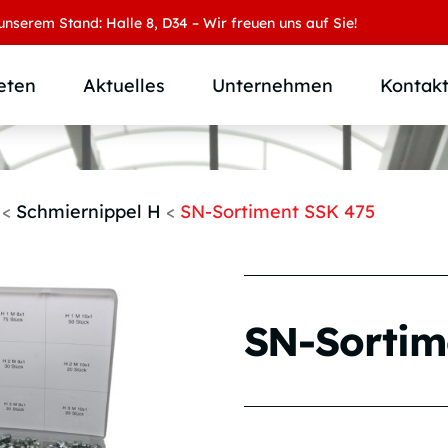
m Stand: Halle 8, D34 – Wir freuen uns auf Sie!
eten
Aktuelles
Unternehmen
Kontak
Produktübersicht
Wer wir sind
Produktkategorie
SAMOA Gruppe
<
Schmiernippel H
<
SN-Sortiment SSK 475
Anwendungen
Karriere
Branchen und Märkte
Downloads
Individuallösungen
SN-Sortim