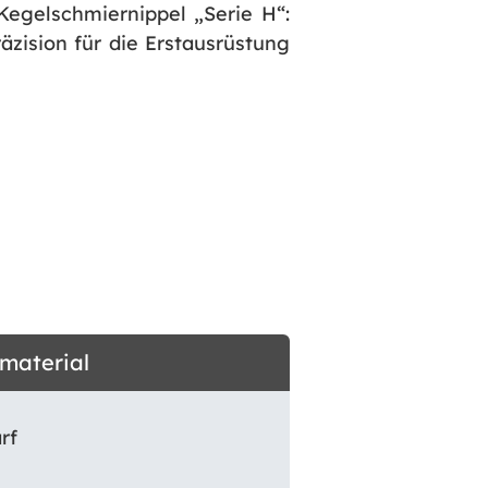
Kegelschmiernippel „Serie H“:
äzision für die Erstausrüstung
dmaterial
rf