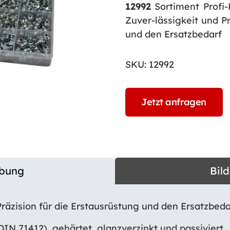
12992
Sortiment Profi-
Zuver-lässigkeit und Pr
und den Ersatzbedarf
SKU:
12992
Jetzt anfragen
ibung
Bil
Präzision für die Erstausrüstung und den Ersatzbeda
DIN 71412), gehärtet, glanzverzinkt und passiviert