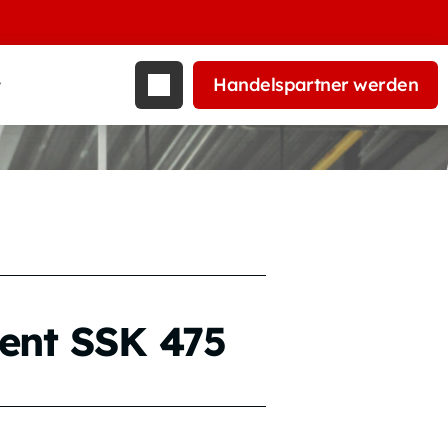
Au
Handelspartner werden
t
ent SSK 475