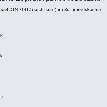
ppel DIN 71412 (sechskant) im Sortimentskasten
ck
ck
k
k
ck