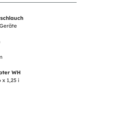
rschlauch
-Geräte
m
m
pter WH
x 1,25 i