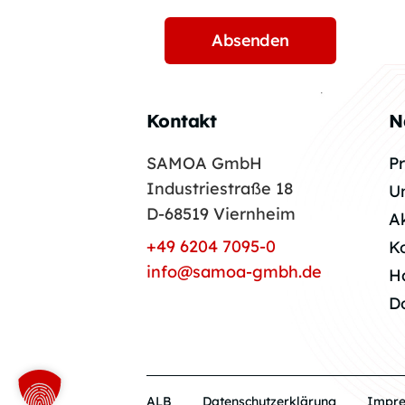
Kontakt
N
SAMOA GmbH
P
Industriestraße 18
U
D-68519 Viernheim
A
+49 6204 7095-0
K
info@samoa-gmbh.de
H
D
ALB
Datenschutzerklärung
Impr