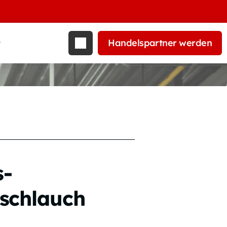
Handelspartner werden
t
s-
schlauch