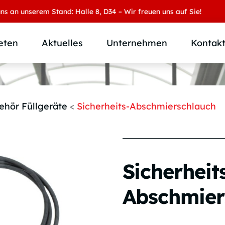
unserem Stand: Halle 8, D34 – Wir freuen uns auf Sie!
eten
Aktuelles
Unternehmen
Kontak
Produktübersicht
Wer wir sind
Produktkategorie
SAMOA Gruppe
ehör Füllgeräte
<
Sicherheits-Abschmierschlauch
Anwendungen
Karriere
Branchen und Märkte
Downloads
Individuallösungen
Sicherheit
Abschmier