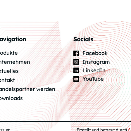
avigation
Socials
rodukte
Facebook
Instagram
nternehmen
LinkedIn
ktuelles
YouTube
ontakt
andelspartner werden
ownloads
essum
Erstellt und betreut durch
S