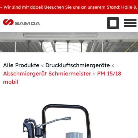
Was wir bieten
ir sind mit dabei! Besuchen Sie uns an unserem Stand: Halle 8, D3
Aktuelles
Unternehmen
Kontakt
Handelspartner werden
Alle Produkte
<
Druckluftschmiergeräte
<
Abschmiergerät Schmiermeister – PM 15/18
mobil