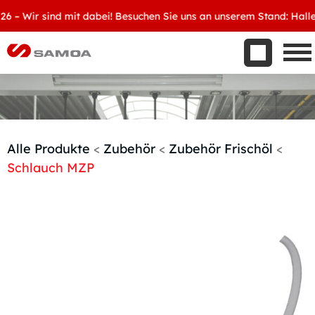
Was wir bieten
 Wir sind mit dabei! Besuchen Sie uns an unserem Stand: Halle 8, 
Aktuelles
Unternehmen
Kontakt
Handelspartner werden
Alle Produkte
<
Zubehör
<
Zubehör Frischöl
<
Schlauch MZP