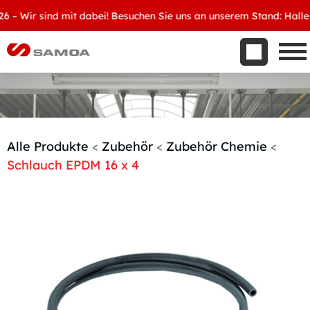
Was wir bieten
Wir sind mit dabei! Besuchen Sie uns an unserem Stand: Halle 8, 
Aktuelles
Unternehmen
Kontakt
Handelspartner werden
Alle Produkte
<
Zubehör
<
Zubehör Chemie
<
Schlauch EPDM 16 x 4