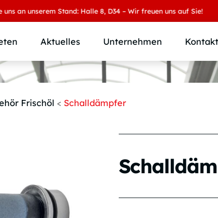
n unserem Stand: Halle 8, D34 – Wir freuen uns auf Sie!
eten
Aktuelles
Unternehmen
Kontak
Produktübersicht
Wer wir sind
Produktkategorie
SAMOA Gruppe
ehör Frischöl
<
Schalldämpfer
Anwendungen
Karriere
Branchen und Märkte
Downloads
Individuallösungen
Schalldäm