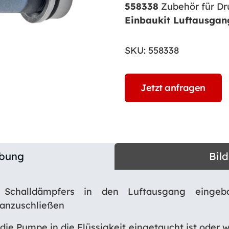
558338
Zubehör für D
Einbaukit Luftausgan
SKU:
558338
Jetzt anfragen
ibung
Bil
 Schalldämpfers in den Luftausgang einge
 anzuschließen
die Pumpe in die Flüssigkeit eingetaucht ist oder 