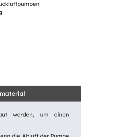
ruckluftpumpen
g
dmaterial
baut werden, um einen
wenn die Abluft der Pumpe