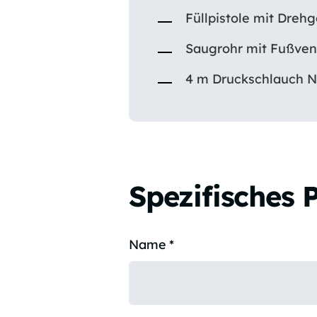
Füllpistole mit Dreh
Saugrohr mit Fußven
4 m Druckschlauch N
Spezifisches 
Name
*