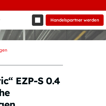
Handelspartner werden
t
agen
c“ EZP-S 0.4
che
agen