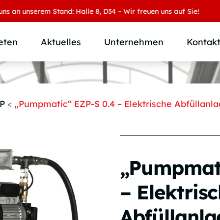
unserem Stand: Halle 8, D34 – Wir freuen uns auf Sie!
eten
Aktuelles
Unternehmen
Kontak
Produktübersicht
Wer wir sind
Produktkategorie
SAMOA Gruppe
P
<
„Pumpmatic“ EZP-S 0.4 – Elektrische Abfüllanl
Anwendungen
Karriere
Branchen und Märkte
Downloads
Individuallösungen
„Pumpmati
– Elektris
Abfüllanl