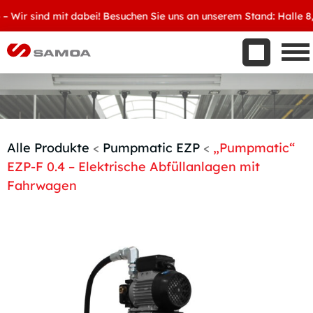
Was wir bieten
Wir sind mit dabei! Besuchen Sie uns an unserem Stand: Halle 8, D
Aktuelles
Unternehmen
Kontakt
Handelspartner werden
Alle Produkte
<
Pumpmatic EZP
<
„Pumpmatic“
EZP-F 0.4 – Elektrische Abfüllanlagen mit
Fahrwagen