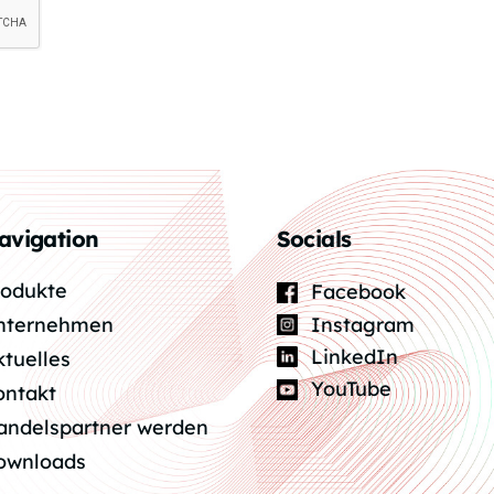
avigation
Socials
rodukte
Facebook
Instagram
nternehmen
LinkedIn
ktuelles
YouTube
ontakt
andelspartner werden
ownloads