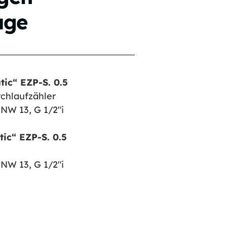
age
ic“ EZP-S. 0.5
chlaufzähler
NW 13, G 1/2″i
c“ EZP-S. 0.5
NW 13, G 1/2″i