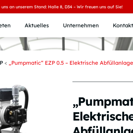
 unserem Stand: Halle 8, D34 – Wir freuen uns auf Sie!
eten
Aktuelles
Unternehmen
Kontak
Produktübersicht
Wer wir sind
Produktkategorie
SAMOA Gruppe
P
<
„Pumpmatic“ EZP 0.5 – Elektrische Abfüllanla
Anwendungen
Karriere
Branchen und Märkte
Downloads
Individuallösungen
„Pumpmati
Elektrisch
Abfüllanla