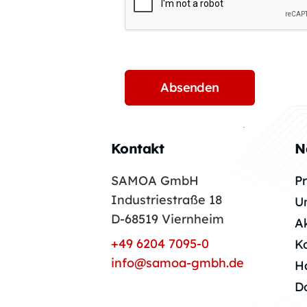
Kontakt
N
SAMOA GmbH
P
Industriestraße 18
U
D-68519 Viernheim
A
+49 6204 7095-0
K
info@samoa-gmbh.de
H
D