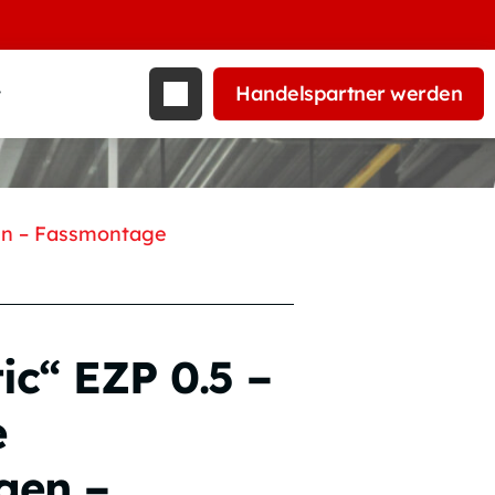
Handelspartner werden
t
gen – Fassmontage
c“ EZP 0.5 –
e
gen –