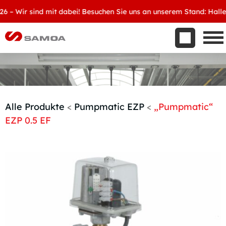
Was wir bieten
Wir sind mit dabei! Besuchen Sie uns an unserem Stand: Halle 8, 
Aktuelles
Unternehmen
Kontakt
Handelspartner werden
Alle Produkte
<
Pumpmatic EZP
<
„Pumpmatic“
EZP 0.5 EF