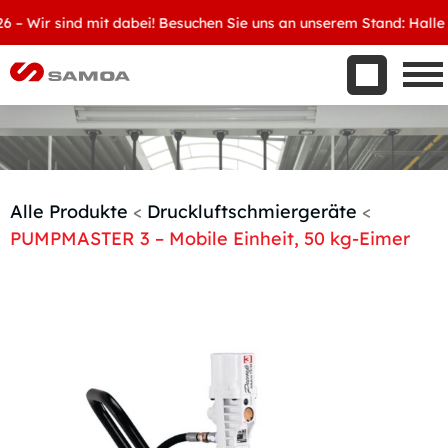
Was wir bieten
Wir sind mit dabei! Besuchen Sie uns an unserem Stand: Halle 8, 
Aktuelles
Unternehmen
Kontakt
Handelspartner werden
Alle Produkte
<
Druckluftschmiergeräte
<
PUMPMASTER 3 – Mobile Einheit, 50 kg-Eimer