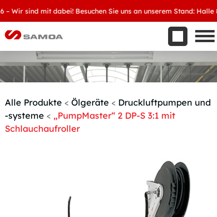
Was wir bieten
Wir sind mit dabei! Besuchen Sie uns an unserem Stand: Halle 8, D
Aktuelles
Unternehmen
Kontakt
Handelspartner werden
Alle Produkte
<
Ölgeräte
<
Druckluftpumpen und
-systeme
<
„PumpMaster“ 2 DP-S 3:1 mit
Schlauchaufroller