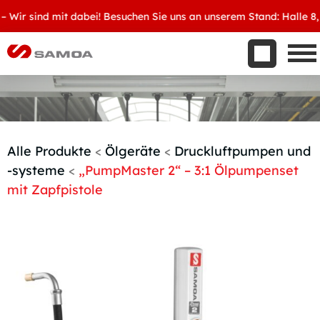
Was wir bieten
ir sind mit dabei! Besuchen Sie uns an unserem Stand: Halle 8, D3
Aktuelles
Unternehmen
Kontakt
Handelspartner werden
Alle Produkte
<
Ölgeräte
<
Druckluftpumpen und
-systeme
<
„PumpMaster 2“ – 3:1 Ölpumpenset
mit Zapfpistole