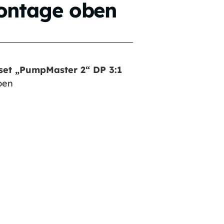
ontage oben
et „PumpMaster 2“ DP 3:1
ben