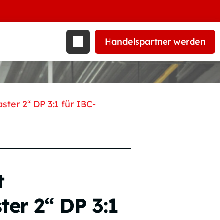
Handelspartner werden
t
er 2“ DP 3:1 für IBC-
t
er 2“ DP 3:1