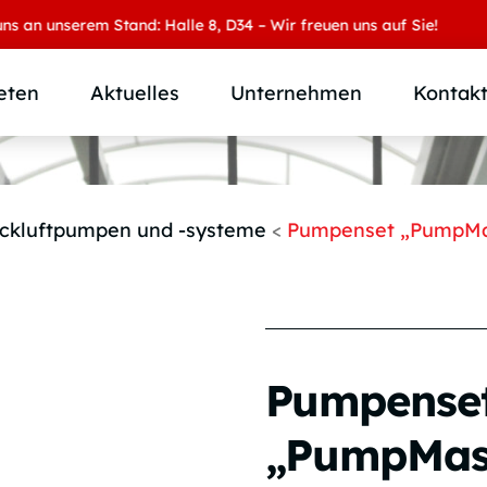
nserem Stand: Halle 8, D34 – Wir freuen uns auf Sie!
eten
Aktuelles
Unternehmen
Kontak
Produktübersicht
Wer wir sind
Produktkategorie
SAMOA Gruppe
ckluftpumpen und -systeme
<
Pumpenset „PumpMast
Anwendungen
Karriere
Branchen und Märkte
Downloads
Individuallösungen
Pumpense
„PumpMast