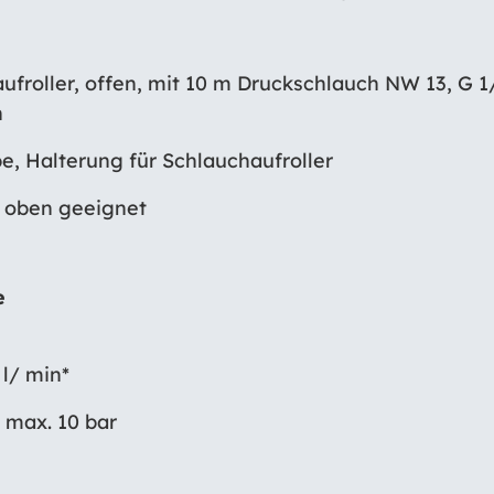
froller, offen, mit 10 m Druckschlauch NW 13, G 1
h
, Halterung für Schlauchaufroller
 oben geeignet
e
 l/ min*
s max. 10 bar