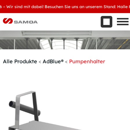
Was wir bieten
ir sind mit dabei! Besuchen Sie uns an unserem Stand: Halle 8, D3
Aktuelles
Unternehmen
Kontakt
Handelspartner werden
Alle Produkte
<
AdBlue®
<
Pumpenhalter