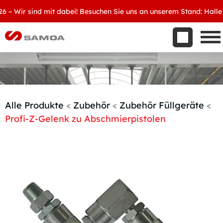
Was wir bieten
Wir sind mit dabei! Besuchen Sie uns an unserem Stand: Halle 8, 
Aktuelles
Unternehmen
Kontakt
Handelspartner werden
Alle Produkte
<
Zubehör
<
Zubehör Füllgeräte
<
Profi-Z-Gelenk zu Abschmierpistolen