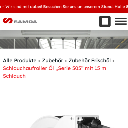
Was wir bieten
r sind mit dabei! Besuchen Sie uns an unserem Stand: Halle 8, D3
Aktuelles
Unternehmen
Kontakt
Handelspartner werden
Alle Produkte
<
Zubehör
<
Zubehör Frischöl
<
Schlauchaufroller Öl „Serie 505“ mit 15 m
Schlauch