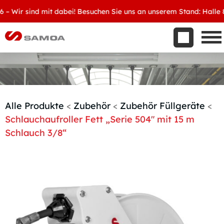
Was wir bieten
Wir sind mit dabei! Besuchen Sie uns an unserem Stand: Halle 8, D
Aktuelles
Unternehmen
Kontakt
Handelspartner werden
Alle Produkte
<
Zubehör
<
Zubehör Füllgeräte
<
Schlauchaufroller Fett „Serie 504″ mit 15 m
Schlauch 3/8“