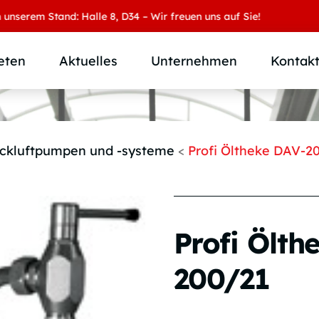
m Stand: Halle 8, D34 – Wir freuen uns auf Sie!
eten
Aktuelles
Unternehmen
Kontak
Produktübersicht
Wer wir sind
Produktkategorie
SAMOA Gruppe
ckluftpumpen und -systeme
<
Profi Öltheke DAV-2
Anwendungen
Karriere
Branchen und Märkte
Downloads
Individuallösungen
Profi Ölth
200/21