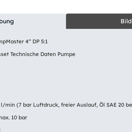
ibung
Bil
pMaster 4“ DP 5:1
sset Technische Daten Pumpe
 l/min (7 bar Luftdruck, freier Auslauf, Öl SAE 20 be
max. 10 bar
i