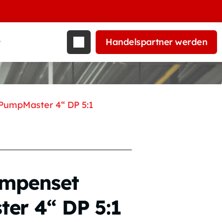
Handelspartner werden
t
PumpMaster 4“ DP 5:1
umpenset
er 4“ DP 5:1