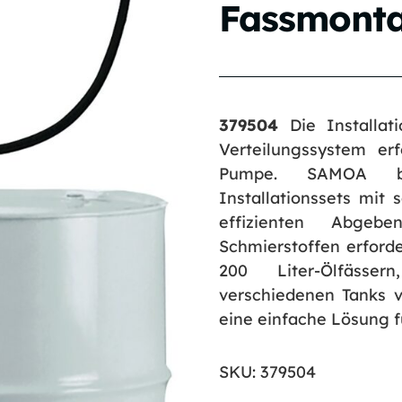
Fassmont
379504
Die Installat
Verteilungssystem er
Pumpe. SAMOA b
Installationssets mit
effizienten Abge
Schmierstoffen erforde
200 Liter-Ölfässe
verschiedenen Tanks 
eine einfache Lösung 
SKU:
379504