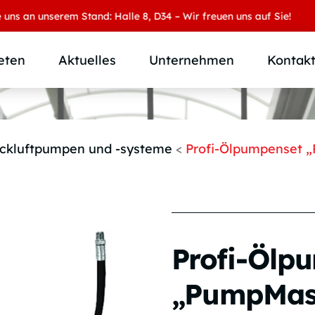
 unserem Stand: Halle 8, D34 – Wir freuen uns auf Sie!
eten
Aktuelles
Unternehmen
Kontak
Produktübersicht
Wer wir sind
Produktkategorie
SAMOA Gruppe
ckluftpumpen und -systeme
<
Profi-Ölpumpenset „
Anwendungen
Karriere
Branchen und Märkte
Downloads
Individuallösungen
Profi-Ölp
„PumpMast