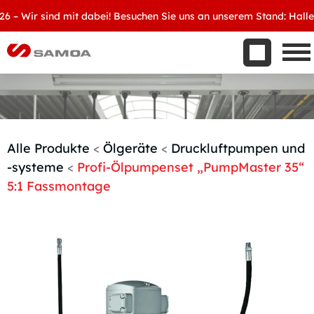
Was wir bieten
 Wir sind mit dabei! Besuchen Sie uns an unserem Stand: Halle 8, 
Aktuelles
Unternehmen
Kontakt
Handelspartner werden
Alle Produkte
<
Ölgeräte
<
Druckluftpumpen und
-systeme
<
Profi-Ölpumpenset „PumpMaster 35“
5:1 Fassmontage