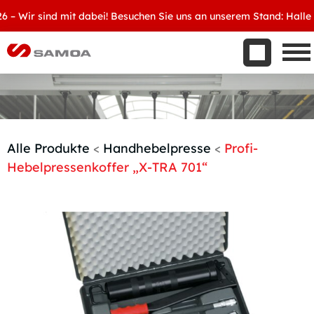
Was wir bieten
Wir sind mit dabei! Besuchen Sie uns an unserem Stand: Halle 8, D
Aktuelles
Unternehmen
Kontakt
Handelspartner werden
Alle Produkte
<
Handhebelpresse
<
Profi-
Hebelpressenkoffer „X-TRA 701“