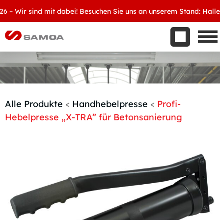
Was wir bieten
 Wir sind mit dabei! Besuchen Sie uns an unserem Stand: Halle 8, 
Aktuelles
Unternehmen
Kontakt
Handelspartner werden
Alle Produkte
<
Handhebelpresse
<
Profi-
Hebelpresse „X-TRA” für Betonsanierung