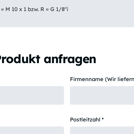
 M 10 x 1 bzw. R = G 1/8″i
Produkt anfragen
Firmenname (Wir liefern
Postleitzahl
*