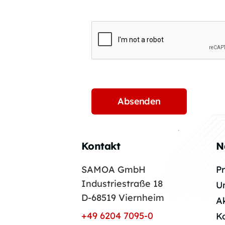
Kontakt
N
SAMOA GmbH
P
Industriestraße 18
U
D-68519 Viernheim
A
+49 6204 7095-0
K