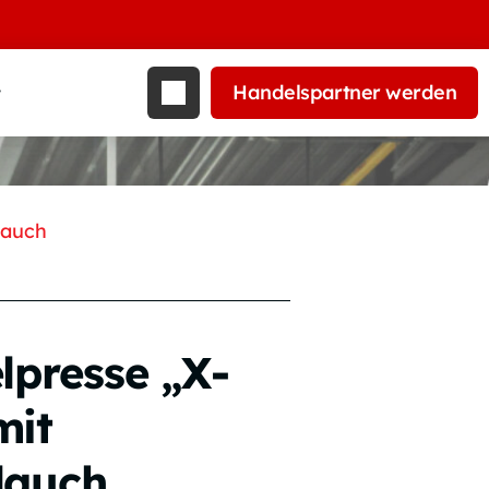
Handelspartner werden
t
lauch
lpresse „X-
mit
lauch