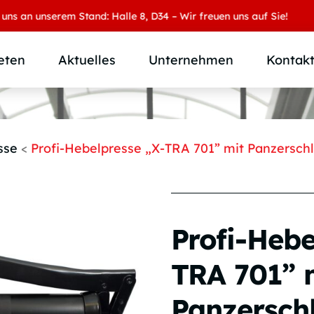
 unserem Stand: Halle 8, D34 – Wir freuen uns auf Sie!
eten
Aktuelles
Unternehmen
Kontak
Produktübersicht
Wer wir sind
Produktkategorie
SAMOA Gruppe
sse
<
Profi-Hebelpresse „X-TRA 701” mit Panzersch
Anwendungen
Karriere
Branchen und Märkte
Downloads
Individuallösungen
Profi-Hebe
TRA 701” 
Panzersch