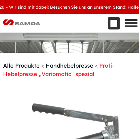
Was wir bieten
Wir sind mit dabei! Besuchen Sie uns an unserem Stand: Halle 8, 
Aktuelles
Unternehmen
Kontakt
Handelspartner werden
Alle Produkte
<
Handhebelpresse
<
Profi-
Hebelpresse „Variomatic“ spezial