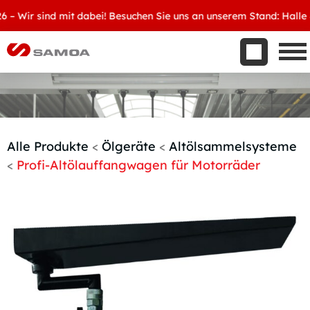
Was wir bieten
Wir sind mit dabei! Besuchen Sie uns an unserem Stand: Halle 8, D
Aktuelles
Unternehmen
Kontakt
Handelspartner werden
Alle Produkte
<
Ölgeräte
<
Altölsammelsysteme
<
Profi-Altölauffangwagen für Motorräder