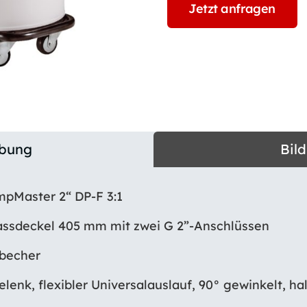
Jetzt anfragen
ibung
Bil
pMaster 2“ DP-F 3:1
Fassdeckel 405 mm mit zwei G 2”-Anschlüssen
fbecher
elenk, flexibler Universalauslauf, 90° gewinkelt, h