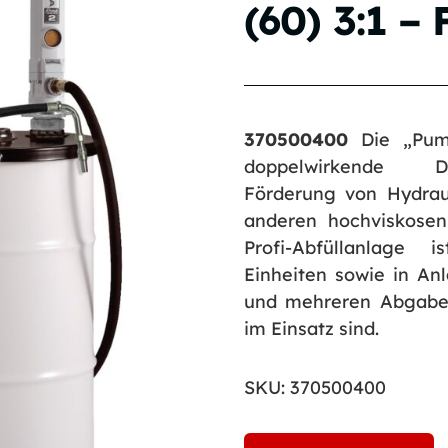
(60) 3:1 –
370500400
Die „Pump
doppelwirkende D
Förderung von Hydraul
anderen hochviskosen
Profi-Abfüllanlage 
Einheiten sowie in A
und mehreren Abgabest
im Einsatz sind.
SKU:
370500400