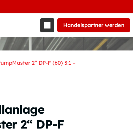
Handelspartner werden
t
PumpMaster 2“ DP-F (60) 3:1 –
llanlage
er 2“ DP-F