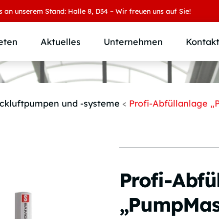
serem Stand: Halle 8, D34 – Wir freuen uns auf Sie!
eten
Aktuelles
Unternehmen
Kontak
Produktübersicht
Wer wir sind
Produktkategorie
SAMOA Gruppe
ckluftpumpen und -systeme
<
Profi-Abfüllanlage „
Anwendungen
Karriere
Branchen und Märkte
Downloads
Individuallösungen
Profi-Abfü
„PumpMast