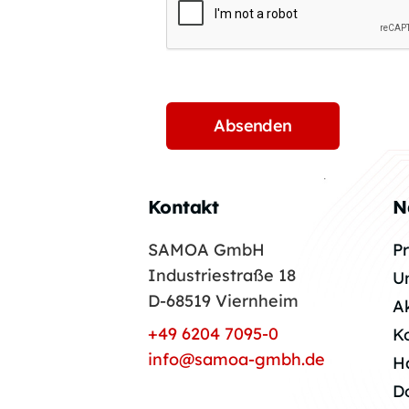
Kontakt
N
SAMOA GmbH
P
Industriestraße 18
U
D-68519 Viernheim
A
+49 6204 7095-0
K
info@samoa-gmbh.de
H
D