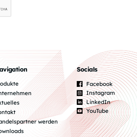
avigation
Socials
rodukte
Facebook
Instagram
nternehmen
LinkedIn
ktuelles
YouTube
ontakt
andelspartner werden
ownloads