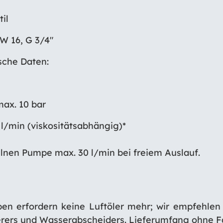
il
W 16, G 3/4″
sche Daten:
max. 10 bar
 l/min (viskositätsabhängig)*
elnen Pumpe max. 30 l/min bei freiem Auslauf.
en erfordern keine Luftöler mehr; wir empfehlen 
rers und Wasserabscheiders. Lieferumfang ohne F