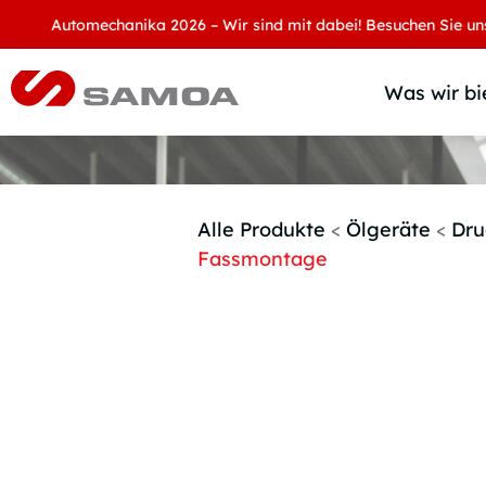
Automechanika 2026 – Wir sind mit dabei! Besuchen Sie uns an un
Was wir bi
Alle Produkte
<
Ölgeräte
<
Dru
Fassmontage