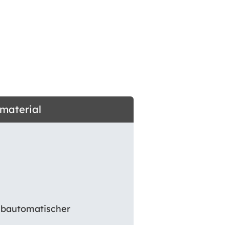
dmaterial
albautomatischer