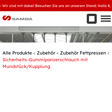
Was wir bieten
r sind mit dabei! Besuchen Sie uns an unserem Stand: Halle 8, D3
Aktuelles
Unternehmen
Kontakt
Handelspartner werden
Alle Produkte
<
Zubehör
<
Zubehör Fettpressen
<
Sicherheits-Gummipanzerschlauch mit
Mundstück/Kupplung