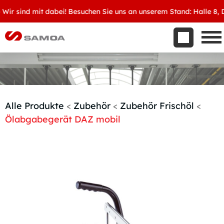
Was wir bieten
sind mit dabei! Besuchen Sie uns an unserem Stand: Halle 8, D34 –
Aktuelles
Unternehmen
Kontakt
Handelspartner werden
Alle Produkte
<
Zubehör
<
Zubehör Frischöl
<
Ölabgabegerät DAZ mobil