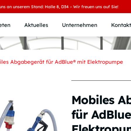
unserem Stand: Halle 8, D34 – Wir freuen uns auf Sie!
eten
Aktuelles
Unternehmen
Kontak
Produktübersicht
Wer wir sind
Produktkategorie
SAMOA Gruppe
iles Abgabegerät für AdBlue® mit Elektropumpe
Anwendungen
Karriere
Branchen und Märkte
Downloads
Individuallösungen
Mobiles A
für AdBlue
Elektropu