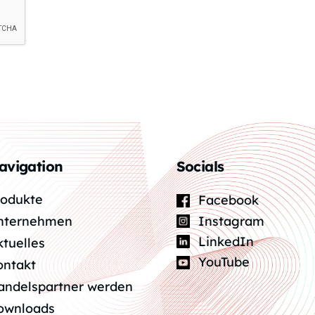
avigation
Socials
rodukte
Facebook
Instagram
nternehmen
LinkedIn
ktuelles
YouTube
ontakt
andelspartner werden
ownloads