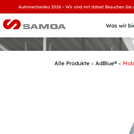
Automechanika 2026 – Wir sind mit dabei! Besuchen Sie uns an 
Was wir bi
Alle Produkte
<
AdBlue®
<
Mob