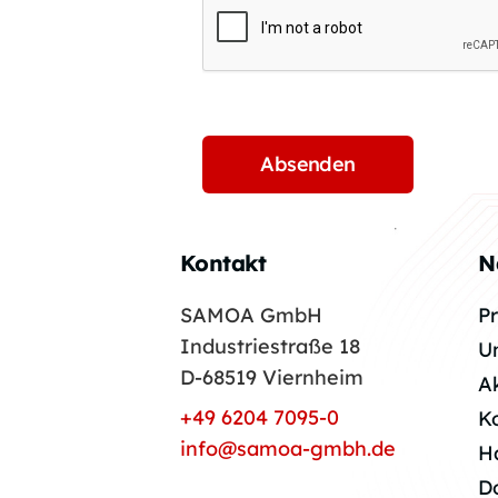
Kontakt
N
SAMOA GmbH
P
Industriestraße 18
U
D-68519 Viernheim
A
+49 6204 7095-0
K
info@samoa-gmbh.de
H
D