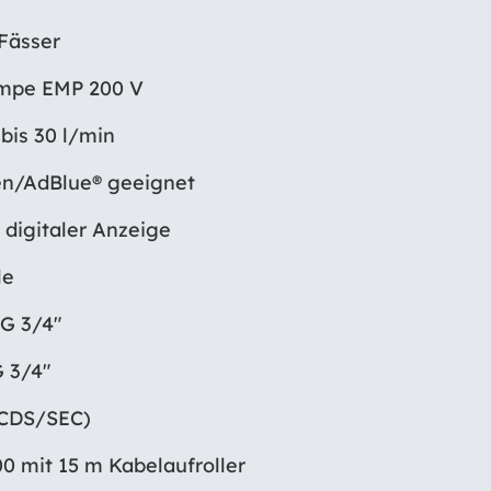
Fässer
umpe EMP 200 V
bis 30 l/min
en/AdBlue® geeignet
 digitaler Anzeige
le
 G 3/4″
 3/4″
(CDS/SEC)
0 mit 15 m Kabelaufroller