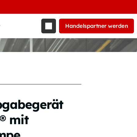
Handelspartner werden
t
bgabegerät
® mit
mpe