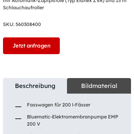
mit Automatik-Zapfpistole (Typ Elaflex ZVA) und 15 m
Schlauchaufroller
SKU:
560308400
Jetzt anfragen
Beschreibung
Bildmaterial
Fasswagen für 200 l-Fässer
Bluematic-Elektromembranpumpe EMP
200 V