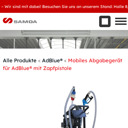
Was wir bieten
ir sind mit dabei! Besuchen Sie uns an unserem Stand: Halle 8, D3
Aktuelles
Unternehmen
Kontakt
Handelspartner werden
Alle Produkte
<
AdBlue®
<
Mobiles Abgabegerät
für AdBlue® mit Zapfpistole