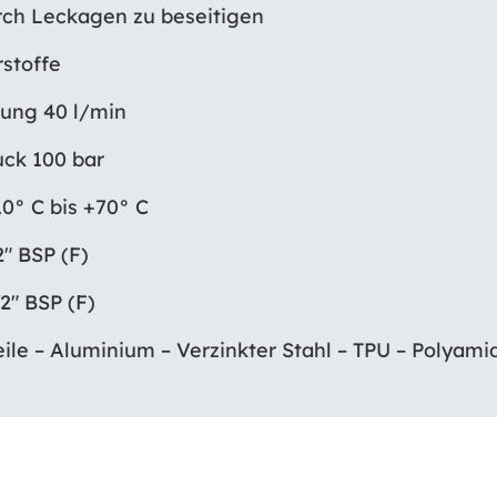
ch Leckagen zu beseitigen
stoffe
tung 40 l/min
uck 100 bar
0° C bis +70° C
″ BSP (F)
″ BSP (F)
le – Aluminium – Verzinkter Stahl – TPU – Polyami