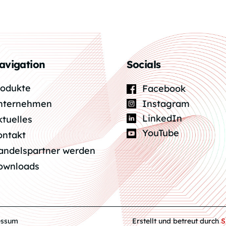
avigation
Socials
rodukte
Facebook
Instagram
nternehmen
LinkedIn
ktuelles
YouTube
ontakt
andelspartner werden
ownloads
essum
Erstellt und betreut durch
S