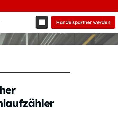
Handelspartner werden
t
her
laufzähler