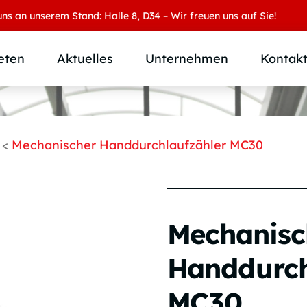
unserem Stand: Halle 8, D34 – Wir freuen uns auf Sie!
eten
Aktuelles
Unternehmen
Kontak
Produktübersicht
Wer wir sind
Produktkategorie
SAMOA Gruppe
<
Mechanischer Handdurchlaufzähler MC30
Anwendungen
Karriere
Branchen und Märkte
Downloads
Individuallösungen
Mechanisc
Handdurch
MC30