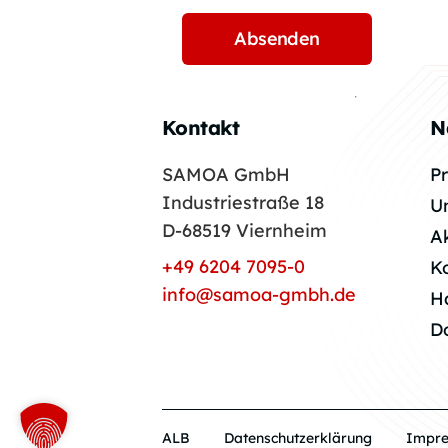
Kontakt
N
SAMOA GmbH
P
Industriestraße 18
U
D-68519 Viernheim
A
+49 6204 7095-0
K
info@samoa-gmbh.de
H
D
ALB
Datenschutzerklärung
Impr