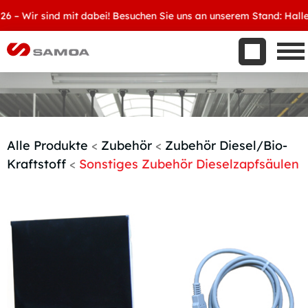
Was wir bieten
 Wir sind mit dabei! Besuchen Sie uns an unserem Stand: Halle 8, 
Aktuelles
Unternehmen
Kontakt
Handelspartner werden
Alle Produkte
<
Zubehör
<
Zubehör Diesel/Bio-
Kraftstoff
<
Sonstiges Zubehör Dieselzapfsäulen