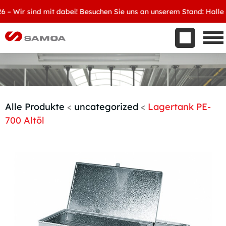
Was wir bieten
Wir sind mit dabei! Besuchen Sie uns an unserem Stand: Halle 8, D
Aktuelles
Unternehmen
Kontakt
Handelspartner werden
Alle Produkte
<
uncategorized
<
Lagertank PE-
700 Altöl