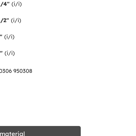
3/4″
(i/i)
1/2″
(i/i)
1″
(i/i)
2″
(i/i)
0306 950308
dmaterial