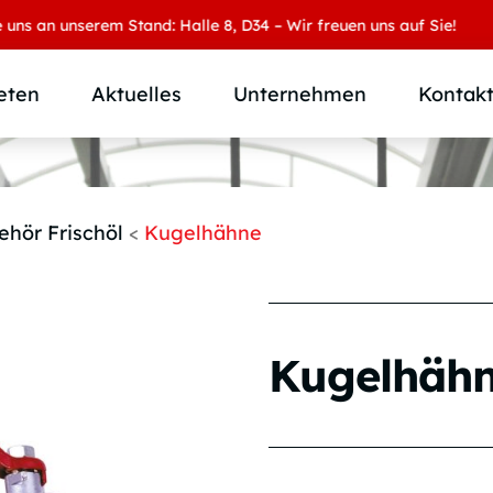
 unserem Stand: Halle 8, D34 – Wir freuen uns auf Sie!
eten
Aktuelles
Unternehmen
Kontak
Produktübersicht
Wer wir sind
Produktkategorie
SAMOA Gruppe
ehör Frischöl
<
Kugelhähne
Anwendungen
Karriere
Branchen und Märkte
Downloads
Individuallösungen
Kugelhäh