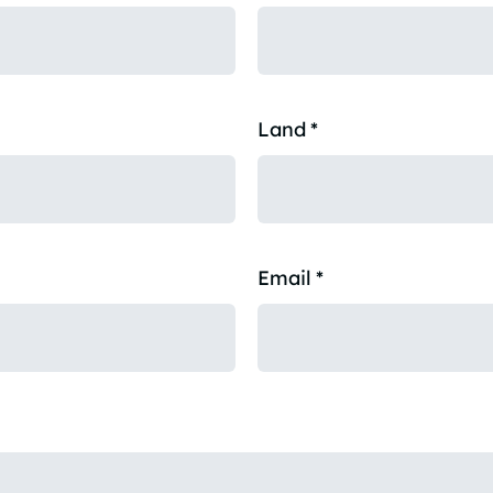
Land
*
Email
*