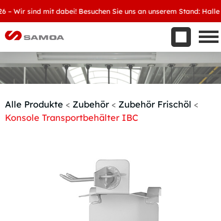
Was wir bieten
Wir sind mit dabei! Besuchen Sie uns an unserem Stand: Halle 8, 
Aktuelles
Unternehmen
Kontakt
Handelspartner werden
Alle Produkte
<
Zubehör
<
Zubehör Frischöl
<
Konsole Transportbehälter IBC